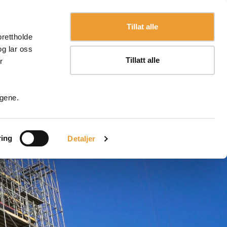
Språk
Norsk
Tillat alle
prettholde
og lar oss
Tillatt alle
r
ngene.
ring
Detaljer