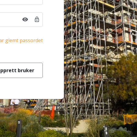
ar glemt passordet
pprett bruker